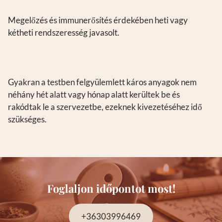
Megelőzés és immunerősítés érdekében heti vagy
kétheti rendszeresség javasolt.
Gyakran a testben felgyülemlett káros anyagok nem
néhány hét alatt vagy hónap alatt kerültek be és
rakódtak le a szervezetbe, ezeknek kivezetéséhez idő
szükséges.
Foglaljon időpontot most!
+36303996469