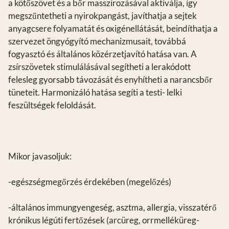
a kötőszövet és a bőr masszírozásával aktiválja, így
megszűntetheti a nyirokpangást, javíthatja a sejtek
anyagcsere folyamatát és oxigénellátását, beindíthatja a
szervezet öngyógyító mechanizmusait, továbbá
fogyasztó és általános közérzetjavító hatása van. A
zsírszövetek stimulálásával segítheti a lerakódott
felesleg gyorsabb távozását és enyhítheti a narancsbőr
tüneteit. Harmonizáló hatása segíti a testi- lelki
feszültségek feloldását.
Mikor javasoljuk:
-egészségmegőrzés érdekében (megelőzés)
-általános immungyengeség, asztma, allergia, visszatérő
krónikus légúti fertőzések (arcüreg, orrmelléküreg-