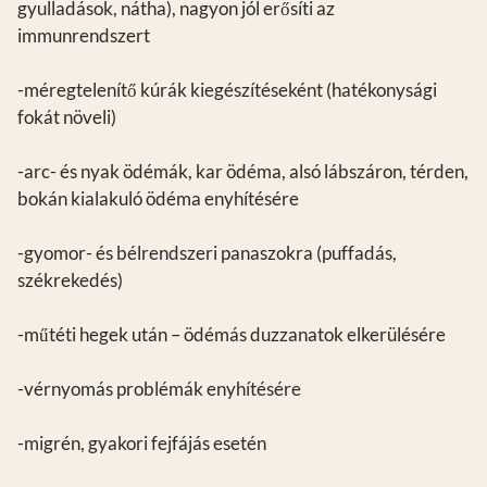
gyulladások, nátha), nagyon jól erősíti az
immunrendszert
-méregtelenítő kúrák kiegészítéseként (hatékonysági
fokát növeli)
-arc- és nyak ödémák, kar ödéma, alsó lábszáron, térden,
bokán kialakuló ödéma enyhítésére
-gyomor- és bélrendszeri panaszokra (puffadás,
székrekedés)
-műtéti hegek után – ödémás duzzanatok elkerülésére
-vérnyomás problémák enyhítésére
-migrén, gyakori fejfájás esetén