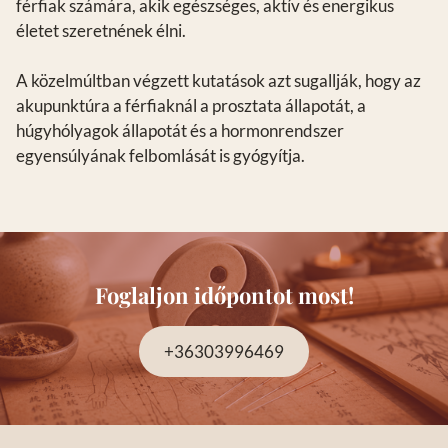
férfiak számára, akik egészséges, aktív és energikus
életet szeretnének élni.
A közelmúltban végzett kutatások azt sugallják, hogy az
akupunktúra a férfiaknál a prosztata állapotát, a
húgyhólyagok állapotát és a hormonrendszer
egyensúlyának felbomlását is gyógyítja.
Foglaljon időpontot most!
+36303996469