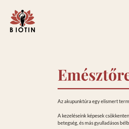
Emésztőre
Az akupunktúra egy elismert ter
A kezeléseink képesek csökkenteni
betegség, és más gyulladásos bélb