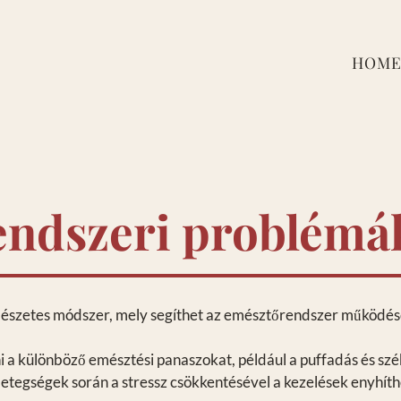
HOM
ndszeri problémák
mészetes módszer, mely segíthet az emésztőrendszer működé
 a különböző emésztési panaszokat, például a puffadás és szé
etegségek során a stressz csökkentésével a kezelések enyhíthe