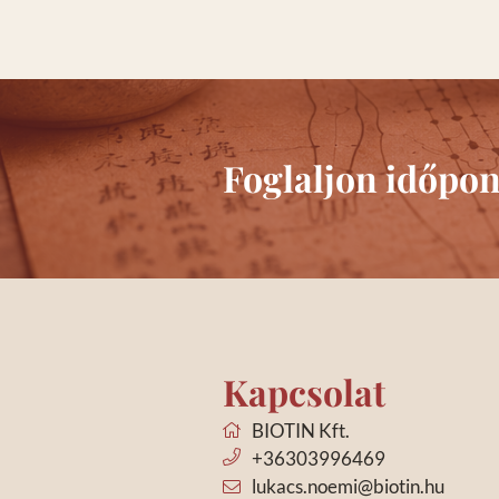
Foglaljon időpon
Kapcsolat
BIOTIN Kft.
+36303996469
lukacs.noemi@biotin.hu