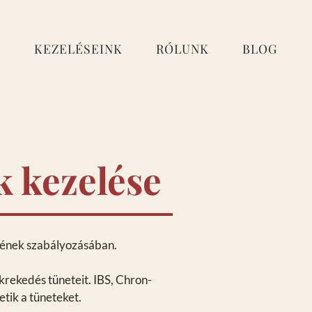
E
KEZELÉSEINK
RÓLUNK
BLOG
 kezelése
sének szabályozásában.
krekedés tüneteit. IBS, Chron-
tik a tüneteket.