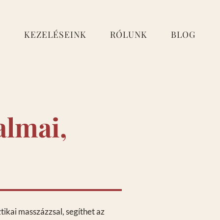
E
KEZELÉSEINK
RÓLUNK
BLOG
almai,
tikai masszázzsal, segíthet az