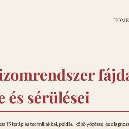
HOM
 izomrendszer fájd
e és sérülései
zítő terápiás technikákkal, például köpölyözéssel és diagnosz