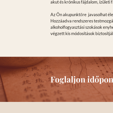
akut és krónikus fájdalom, ízületi 
Az Ön akupunktőre javasolhat élet
Hozzáadva rendszeres testmozgást,
alkoholfogyasztási szokások enyhe
végzett kis módosítások biztosítjá
Foglaljon időpon