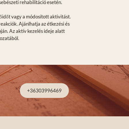
sebészeti rehabilitáció esetén.
időt vagy a módosított aktivitást.
akciók. Ajánlhatja az étkezési és
n. Az aktív kezelés ideje alatt
rozatából.
+36303996469