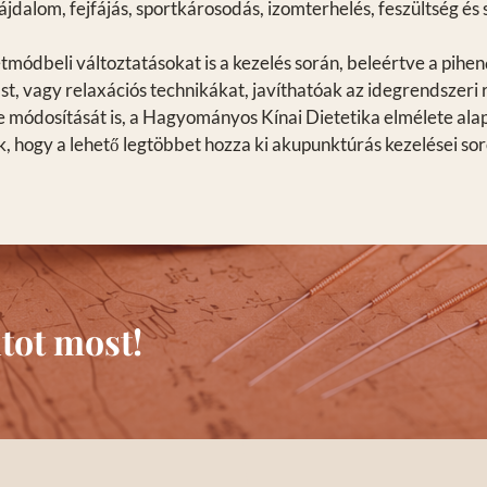
fájdalom, fejfájás, sportkárosodás, izomterhelés, feszültség és 
módbeli változtatásokat is a kezelés során, beleértve a pihenő
 vagy relaxációs technikákat, javíthatóak az idegrendszeri re
 módosítását is, a Hagyományos Kínai Dietetika elmélete alapjá
k, hogy a lehető legtöbbet hozza ki akupunktúrás kezelései so
tot most!