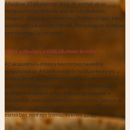
Általában 10 alkalom egy kúra, de vannak olyan
mozgásszervi problémák, ahol az 5-6 alkalom is
elengedő. (Pláne akut esetekben.) Problémafüggő, hány
kezeléssel érjük el a kitűzött célt, illetve hogyan-és milyen
gyorsan reagál a szervezet.
Miért szükséges a több alkalmas kezelés?
Az akupunktúra ebben a tekintetben hasonló a
gyógytornához. A hatékonyság és rendszeresség kéz a
kézben járnak. Az ismétléssel tanítjuk a szervezetet az
öngyógyító folyamatok megindítására. Mozgásszervi
problémánál például ahhoz, hogy meginduljanak a
folyamatok, a keringés beindítása szükséges. Sokszor az
akupunktúra jobban, és gyorsabban hat ezekben az
esetekben, mint egy izomlazító krém, gyógyszer, injekció.