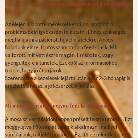
Hogyan-milyen elvek szerint építed fel a 10 alkalmas
kúrát?
Az elején állapotfelméréssel kezdünk. Igazából a
probléma okát igyekszem felkutatni. Ehhez szükséges
meghallgatni a pácienst, figyelni a jelekre. Ahogy
haladunk előre, fontos számomra a feed-back. Mi
változott, mit vett észre magán. Erősödtek, vagy
gyengültek-e a tünetek. Ezekből az információkból
tudom, hogy jó úton járok.
Szerencsére a kezelések lejárta után akár 2-3 hónapig is
érezhető a hatás, a jó közérzet, a javulás.
Mi a moxa terápia, hogyan fejti ki a hatását?
A moxa szivar tulajdonképpen préselt fekete üröm fű. Ezt
meggyújtva hőterápiát tudunk alkalmazni, mellyel
stimulálunk, töltjük a pontokat. Ez, (főleg télen) kellemes