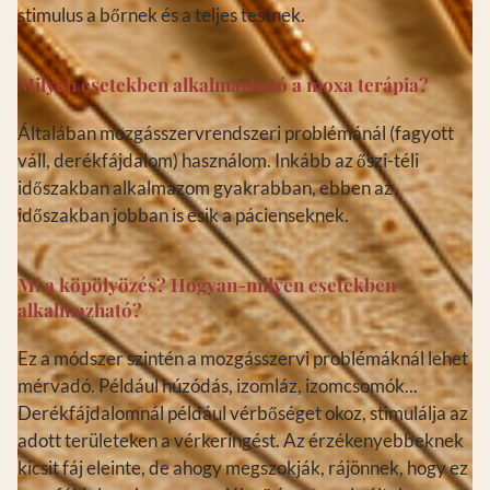
stimulus a bőrnek és a teljes testnek.
Milyen esetekben alkalmazható a moxa terápia?
Általában mozgásszervrendszeri problémánál (fagyott
váll, derékfájdalom) használom. Inkább az őszi-téli
időszakban alkalmazom gyakrabban, ebben az
időszakban jobban is esik a pácienseknek.
Mi a köpölyözés? Hogyan-milyen esetekben
alkalmazható?
Ez a módszer szintén a mozgásszervi problémáknál lehet
mérvadó. Például húzódás, izomláz, izomcsomók...
Derékfájdalomnál például vérbőséget okoz, stimulálja az
adott területeken a vérkeringést. Az érzékenyebbeknek
kicsit fáj eleinte, de ahogy megszokják, rájönnek, hogy ez