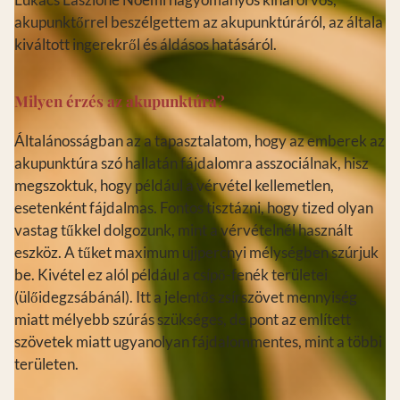
akupunktőrrel beszélgettem az akupunktúráról, az általa
kiváltott ingerekről és áldásos hatásáról.
Milyen érzés az akupunktúra?
Általánosságban az a tapasztalatom, hogy az emberek az
akupunktúra szó hallatán fájdalomra asszociálnak, hisz
megszoktuk, hogy például a vérvétel kellemetlen,
esetenként fájdalmas. Fontos tisztázni, hogy tized olyan
vastag tűkkel dolgozunk, mint a vérvételnél használt
eszköz. A tűket maximum ujjpercnyi mélységben szúrjuk
be. Kivétel ez alól például a csípő-fenék területei
(ülőidegzsábánál). Itt a jelentős zsírszövet mennyiség
miatt mélyebb szúrás szükséges, de pont az említett
szövetek miatt ugyanolyan fájdalommentes, mint a többi
területen.