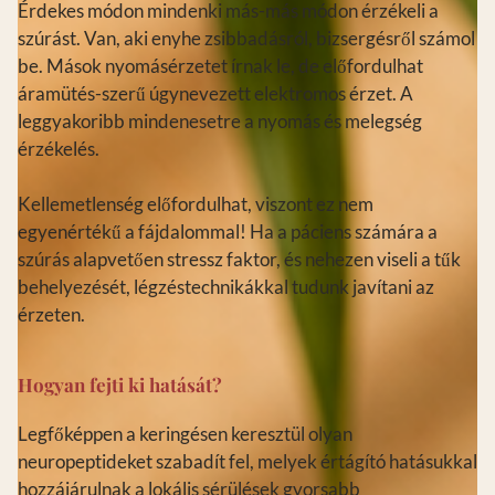
Érdekes módon mindenki más-más módon érzékeli a
szúrást. Van, aki enyhe zsibbadásról, bizsergésről számol
be. Mások nyomásérzetet írnak le, de előfordulhat
áramütés-szerű úgynevezett elektromos érzet. A
leggyakoribb mindenesetre a nyomás és melegség
érzékelés.
Kellemetlenség előfordulhat, viszont ez nem
egyenértékű a fájdalommal! Ha a páciens számára a
szúrás alapvetően stressz faktor, és nehezen viseli a tűk
behelyezését, légzéstechnikákkal tudunk javítani az
érzeten.
Hogyan fejti ki hatását?
Legfőképpen a keringésen keresztül olyan
neuropeptideket szabadít fel, melyek értágító hatásukkal
hozzájárulnak a lokális sérülések gyorsabb