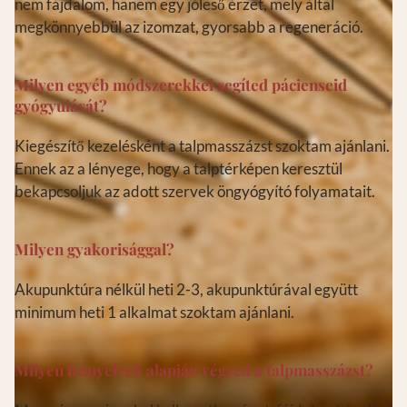
nem fájdalom, hanem egy jóleső érzet, mely által
megkönnyebbül az izomzat, gyorsabb a regeneráció.
Milyen egyéb módszerekkel segíted pácienseid
gyógyulását?
Kiegészítő kezelésként a talpmasszázst szoktam ajánlani.
Ennek az a lényege, hogy a talptérképen keresztül
bekapcsoljuk az adott szervek öngyógyító folyamatait.
Milyen gyakorisággal?
Akupunktúra nélkül heti 2-3, akupunktúrával együtt
minimum heti 1 alkalmat szoktam ajánlani.
Milyen irányelvek alapján végzed a talpmasszázst?