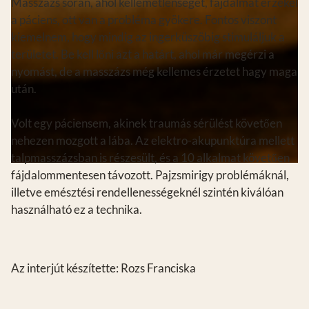
Masszázs során, ahol kellemetlenséget, fájdalmat érzékel
a páciens, ott van a probléma gyökere. Fontos viszont
kiemelnem, hogy mindig az ingerküszöbig stimuláljuk a
területet. Be kell lőni azt a határt, ahol már megérzi a
nyomást, de a masszázs még kellemes érzetet hagy maga
után.
Volt egy páciensem, akinek traumás sérülést követően
nehezen mozgott a lába. Az elektro-akupunktúra mellett
talpmasszázsban is részesült, és a 10 alkalmat követően
fájdalommentesen távozott. Pajzsmirigy problémáknál,
illetve emésztési rendellenességeknél szintén kiválóan
használható ez a technika.
Az interjút készítette: Rozs Franciska