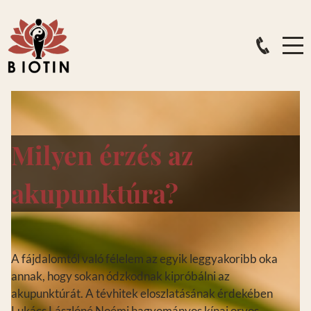
Milyen érzés az
akupunktúra?
02/13/2021
A fájdalomtól való félelem az egyik leggyakoribb oka
annak, hogy sokan ódzkodnak kipróbálni az
akupunktúrát. A tévhitek eloszlatásának érdekében
Lukács Lászlóné Noémi hagyományos kínai orvos,