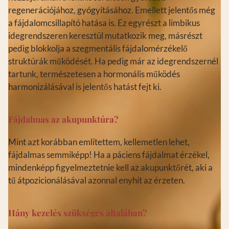
regenerációjához, gyógyításához. Emellett jelentős még
a fájdalomcsillapító hatása is. Ez egyrészt a limbikus
idegrendszeren keresztül mutatkozik meg, másrészt
pedig blokkolja a szegmentális fájdalomérzékelő
struktúrák működését. Ha pedig már az idegrendszernél
tartunk, természetesen a hormonális működés
harmonizálásával is jelentős hatást fejt ki.
Fájdalmas az akupunktúra?
Mint azt korábban említettem, kellemetlen lehet,
fájdalmas semmiképp! Ha a páciens fájdalmat érzékel,
mindenképp figyelmeztetnie kell az akupunktőrét, aki a
tű átpozicionálásával azonnal enyhít az érzeten.
Hány kezelés szükséges általában?